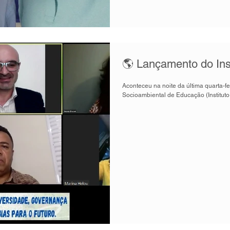
🌎 Lançamento do In
Aconteceu na noite da última quarta-fe
Socioambiental de Educação (Institut