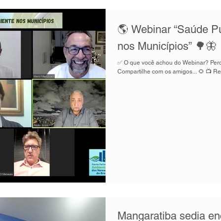
🌎 Webinar “Saúde P
nos Municípios” 🌳🦋
✅ O que você achou do Webinar? Perde
Compartilhe com os amigos... 🌻 📺 Rev
Mangaratiba sedia enc