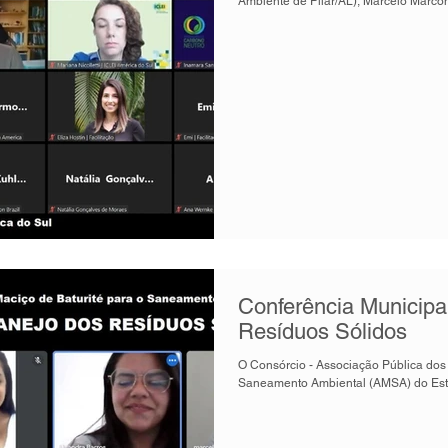
Ambiente de Pilar/AL), Marcelo Marcon
Conferência Municipa
Resíduos Sólidos
O Consórcio - Associação Pública dos 
Saneamento Ambiental (AMSA) do Est