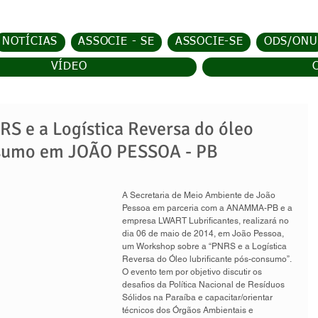
NOTÍCIAS
ASSOCIE - SE
ASSOCIE-SE
ODS/ONU
VÍDEO
S e a Logística Reversa do óleo
nsumo em JOÃO PESSOA - PB
A Secretaria de Meio Ambiente de João 
Pessoa em parceria com a ANAMMA-PB e a 
empresa LWART Lubrificantes, realizará no 
dia 06 de maio de 2014, em João Pessoa, 
um Workshop sobre a “PNRS e a Logística 
Reversa do Óleo lubrificante pós-consumo”. 
O evento tem por objetivo discutir os 
desafios da Política Nacional de Resíduos 
Sólidos na Paraíba e capacitar/orientar 
técnicos dos Órgãos Ambientais e 