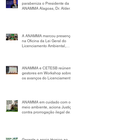
parabeniza o Presidente da
ANAMMA Alagoas, Dr. Alder
Flores, por sua nomeação
como Presidente da Comissão
de Mudanças Climáticas da
OAB Seccional Alagoas.
A ANAMMA marcou presença
na Oficina da Lei Geral do
Licenciamento Ambiental,
realizada no âmbito da
Comissão Tripartite Nacional,
reafirmando seu compromisso
com o fortalecimento da
ANAMMA e CETESB reúnem
gestão ambiental
gestores em Workshop sobre
os avanços do Licenciamento
Ambiental Municipal
ANAMMA em cuidado com o
meio ambiente, aciona Justiça
contra prorrogação ilegal de
contrato de aterro sanitário em
Salvador; impacto pode
chegar a R$ 498 milhões
Garanta o apoio técnico ao