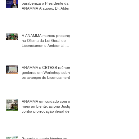
parabeniza o Presidente da
ANAMMA Alagoas, Dr. Alder
Flores, por sua nomeação
como Presidente da Comissão
de Mudanças Climáticas da
OAB Seccional Alagoas.
A ANAMMA marcou presença
na Oficina da Lei Geral do
Licenciamento Ambiental,
realizada no âmbito da
Comissão Tripartite Nacional,
reafirmando seu compromisso
com o fortalecimento da
ANAMMA e CETESB reúnem
gestão ambiental
gestores em Workshop sobre
os avanços do Licenciamento
Ambiental Municipal
ANAMMA em cuidado com o
meio ambiente, aciona Justiça
contra prorrogação ilegal de
contrato de aterro sanitário em
Salvador; impacto pode
chegar a R$ 498 milhões
Garanta o apoio técnico ao