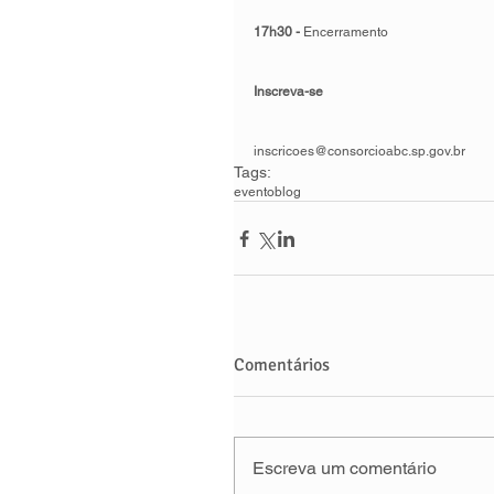
17h30 - 
Encerramento 
Inscreva-se
inscricoes@consorcioabc.sp.gov.br
Tags:
evento
blog
Comentários
Escreva um comentário