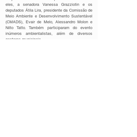
eles, a senadora Vanessa Grazziotin e os 
deputados Átila Lira, presidente da Comissão de 
Meio Ambiente e Desenvolvimento Sustentável 
(CMADS), Evair de Melo, Alessandro Molon e 
Nilto Tatto. Também participaram do evento 
inúmeros ambientalistas, além de diversos 
gestores municipais. 
A CMADS, a Frente Ambientalista e a ANAMMA 
realizaram quarta e quinta-feira, dias 11 e 12, na 
Câmara dos Deputados, o seminário “Desafios 
para o fortalecimento dos órgãos gestores 
municipais de meio ambiente – apoio técnico e 
financiamento”, sobre gestão ambiental. 
Fonte: Comunicação Lid-PV 
Foto: Paula Laport / Lid-PV 
Fonte - http://bancadaverde.org.br/