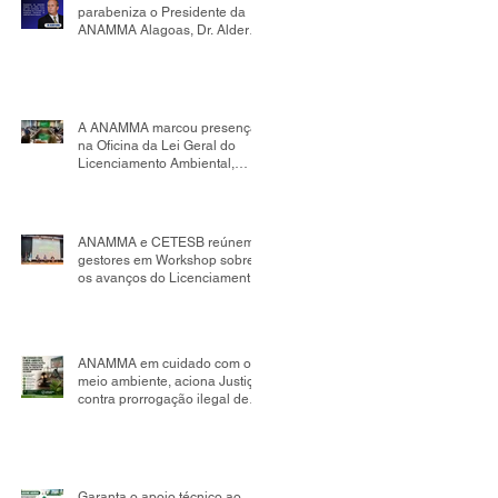
parabeniza o Presidente da
ANAMMA Alagoas, Dr. Alder
Flores, por sua nomeação
como Presidente da Comissão
de Mudanças Climáticas da
OAB Seccional Alagoas.
A ANAMMA marcou presença
na Oficina da Lei Geral do
Licenciamento Ambiental,
realizada no âmbito da
Comissão Tripartite Nacional,
reafirmando seu compromisso
com o fortalecimento da
ANAMMA e CETESB reúnem
gestão ambiental
gestores em Workshop sobre
os avanços do Licenciamento
Ambiental Municipal
ANAMMA em cuidado com o
meio ambiente, aciona Justiça
contra prorrogação ilegal de
contrato de aterro sanitário em
Salvador; impacto pode
chegar a R$ 498 milhões
Garanta o apoio técnico ao