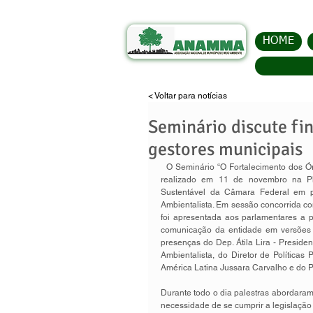
HOME
< Voltar para notícias
Seminário discute fi
gestores municipais
  O Seminário “O Fortalecimento dos Órgãos Gestores Ambientais Municipais - Financiamento e Apoio Técnico” foi 
realizado em 11 de novembro na P
Sustentável da Câmara Federal em p
Ambientalista. Em sessão concorrida c
foi apresentada aos parlamentares a p
comunicação da entidade em versões im
presenças do Dep. Átila Lira - Presid
Ambientalista, do Diretor de Políticas
América Latina Jussara Carvalho e do 
Durante todo o dia palestras abordaram
necessidade de se cumprir a legislação 