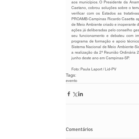
aos municípios. O Presidente da Anam
Caetano, cobrou soluções sobre o tema
verificar com os Estados as tratativ
PROAMB-Campinas Ricardo Casetta apre
de Meio Ambiente criado e inoperante 
ações já deliberadas pelo conselho ge
seu funcionamento e debateu com impo
programa de formação e apoio técnico 
Sistema Nacional de Meio Ambiente-Si
a realização da 2ª Reunião Ordinária 2
junho deste ano em Campinas-SP. 
Foto: Paula Laport / Lid-PV
Tags:
evento
Comentários