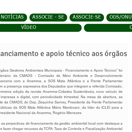
NOTÍCIAS
ASSOCIE - SE
ASSOCIE-SE
ODS/ONU
VÍDEO
nanciamento e apoio técnico aos órgãos
lenário da CMADS - Comissão de Meio Ambiente e Desenvolvimento 
arceria com a Anamma, a SOS Mata Atlântica e a Frente Parlamentar 
om a presença expressiva dos Deputados que integram a referida Comissão, 
rimeira edição da revista Anamma-Cidades Sustentáveis, novo veículo de 
pressa e digital, com periodicidade trimestral. Na mesa de abertura, as 
ente da CMADS, do Dep. Zéquinha Sarney, Presidente da Frente Parlamentar 
 Públicas da SOS Mata Atlântica Mário Mantovani, da líder do ICLEI para a 
Presidente Nacional da Anamma, Rogério Menezes. 
 as perpectivas de financiamento da gestão ambiental local com destaque a 
e fazer chegar recursos da TCFA- Taxa de Controle e Fiscalização Ambiental 