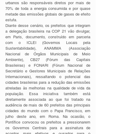
urbanos são responsáveis diretos por mais de 
70% de toda a energia consumida e por quase 
metade das emissões globais de gases de efeito 
estufa. 
Diante desse cenário, os prefeitos que integram 
a delegação brasileira na COP 21 vão divulgar, 
em Paris, documento, construído em parceria 
com o ICLEI (Governos Locais pela 
Sustentabilidade), ANAMMA (Associação 
Nacional de Órgãos Municipais de Meio 
Ambiente), CB27 (Fórum das Capitais 
Brasileiras) e FONARI (Fórum Nacional de 
Secretário e Gestores Municipais de Relações 
Internacionais), ressaltando o potencial das 
cidades brasileiras para a redução das emissões 
atreladas às melhorias na qualidade de vida da 
população. Essa iniciativa também está 
diretamente associada ao que foi tratado na 
audiência de mais de 60 prefeitos das principais 
cidades do mundo com o Papa Francisco, em 
julho deste ano, em Roma. Na ocasião, o 
Pontífice convocou os prefeitos a pressionarem 
os Governos Centrais para a assinatura de 
acordos mais efetivos e ousados para o 