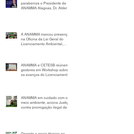
parabeniza o Presidente da
ANAMMA Alagoas, Dr. Alder
Flores, por sua nomeação
como Presidente da Comissão
de Mudanças Climáticas da
OAB Seccional Alagoas.
A ANAMMA marcou presença
na Oficina da Lei Geral do
Licenciamento Ambiental,
realizada no âmbito da
Comissão Tripartite Nacional,
reafirmando seu compromisso
com o fortalecimento da
ANAMMA e CETESB reúnem
gestão ambiental
gestores em Workshop sobre
os avanços do Licenciamento
Ambiental Municipal
ANAMMA em cuidado com o
meio ambiente, aciona Justiça
contra prorrogação ilegal de
contrato de aterro sanitário em
Salvador; impacto pode
chegar a R$ 498 milhões
Garanta o apoio técnico ao