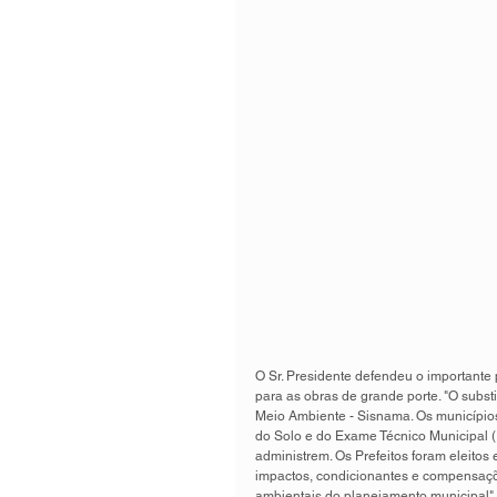
O Sr. Presidente defendeu o important
para as obras de grande porte. "O subs
Meio Ambiente - Sisnama. Os município
do Solo e do Exame Técnico Municipal (
administrem. Os Prefeitos foram eleito
impactos, condicionantes e compensaçõe
ambientais do planejamento municipal"