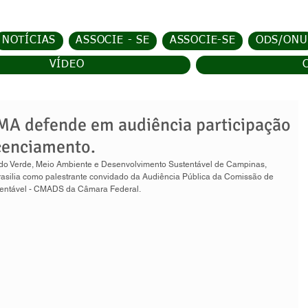
NOTÍCIAS
ASSOCIE - SE
ASSOCIE-SE
ODS/ONU
VÍDEO
A defende em audiência participação
cenciamento.
do Verde, Meio Ambiente e Desenvolvimento Sustentável de Campinas, 
asilia como palestrante convidado da Audiência Pública da Comissão de 
entável - CMADS da Câmara Federal. 