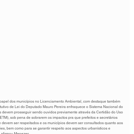
e papel dos municípios no Licenciamento Ambiental, com destaque também 
titutivo de Lei do Deputado Mauro Pereira enfraquece o Sistema Nacional do 
s devem prosseguir sendo ouvidos previamente através da Certidão do Uso 
ETM), sob pena de sobrarem os impactos pra que prefeitos e secretários 
s e devem ser respeitados e os municípios devem ser consultados quanto aos 
s, bem como para se garantir respeito aos aspectos urbanísticos e 
, afirmou Menezes.