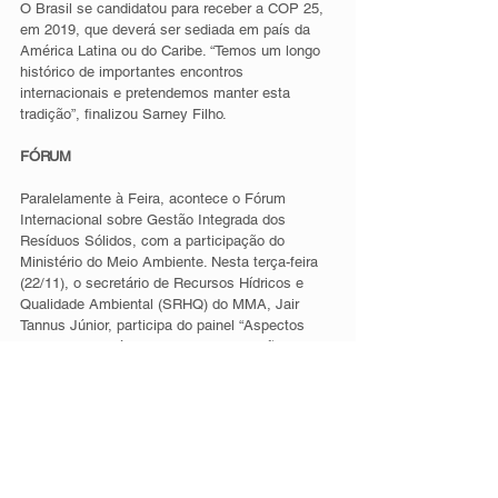
O Brasil se candidatou para receber a COP 25, 
em 2019, que deverá ser sediada em país da 
América Latina ou do Caribe. “Temos um longo 
histórico de importantes encontros 
internacionais e pretendemos manter esta 
tradição”, finalizou Sarney Filho.
FÓRUM
Paralelamente à Feira, acontece o Fórum 
Internacional sobre Gestão Integrada dos 
Resíduos Sólidos, com a participação do 
Ministério do Meio Ambiente. Nesta terça-feira 
(22/11), o secretário de Recursos Hídricos e 
Qualidade Ambiental (SRHQ) do MMA, Jair 
Tannus Júnior, participa do painel “Aspectos 
Financeiros e Técnicos para Implantação e 
Manutenção de um Plano Municipal de 
Resíduos Sólidos”. 
Na quinta (23), a analista Sabrina Andrade, 
também da SRQH, mediará o painel “Acordos 
Setoriais, Avanços na Logística Reversa e 
Economia Circular como Oportunidade para 