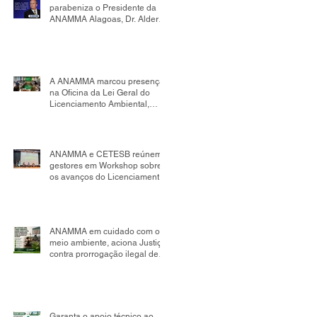
parabeniza o Presidente da
ANAMMA Alagoas, Dr. Alder
Flores, por sua nomeação
como Presidente da Comissão
de Mudanças Climáticas da
OAB Seccional Alagoas.
A ANAMMA marcou presença
na Oficina da Lei Geral do
Licenciamento Ambiental,
realizada no âmbito da
Comissão Tripartite Nacional,
reafirmando seu compromisso
com o fortalecimento da
ANAMMA e CETESB reúnem
gestão ambiental
gestores em Workshop sobre
os avanços do Licenciamento
Ambiental Municipal
ANAMMA em cuidado com o
meio ambiente, aciona Justiça
contra prorrogação ilegal de
contrato de aterro sanitário em
Salvador; impacto pode
chegar a R$ 498 milhões
Garanta o apoio técnico ao