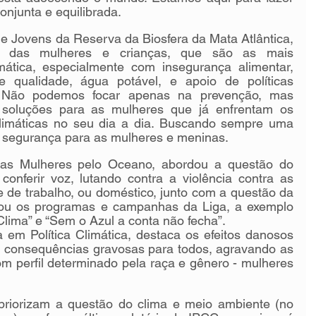
onjunta e equilibrada.
e Jovens da Reserva da Biosfera da Mata Atlântica, 
de das mulheres e crianças, que são as mais 
mática, especialmente com insegurança alimentar, 
qualidade, água potável, e apoio de políticas 
. Não podemos focar apenas na prevenção, mas 
oluções para as mulheres que já enfrentam os 
imáticas no seu dia a dia. Buscando sempre uma 
e segurança para as mulheres e meninas.
das Mulheres pelo Oceano, abordou a questão do 
onferir voz, lutando contra a violência contra as 
 de trabalho, ou doméstico, junto com a questão da 
tou os programas e campanhas da Liga, a exemplo 
Clima” e “Sem o Azul a conta não fecha”.
a em Política Climática, destaca os efeitos danosos 
 consequências gravosas para todos, agravando as 
om perfil determinado pela raça e gênero - mulheres 
riorizam a questão do clima e meio ambiente (no 