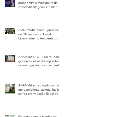
parabeniza o Presidente da
ANAMMA Alagoas, Dr. Alder
Flores, por sua nomeação
como Presidente da Comissão
de Mudanças Climáticas da
OAB Seccional Alagoas.
A ANAMMA marcou presença
na Oficina da Lei Geral do
Licenciamento Ambiental,
realizada no âmbito da
Comissão Tripartite Nacional,
reafirmando seu compromisso
com o fortalecimento da
ANAMMA e CETESB reúnem
gestão ambiental
gestores em Workshop sobre
os avanços do Licenciamento
Ambiental Municipal
ANAMMA em cuidado com o
meio ambiente, aciona Justiça
contra prorrogação ilegal de
contrato de aterro sanitário em
Salvador; impacto pode
chegar a R$ 498 milhões
Garanta o apoio técnico ao