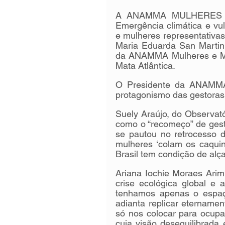
A ANAMMA MULHERES real
Emergência climática e vul
e mulheres representativas.
Maria Eduarda San Martin, 
da ANAMMA Mulheres e Mar
Mata Atlântica.
O Presidente da ANAMMA N
protagonismo das gestoras 
Suely Araújo, do Observató
como o “recomeço” de gest
se pautou no retrocesso da
mulheres ‘colam os caquin
Brasil tem condição de alça
Ariana Iochie Moraes Ari
crise ecológica global e
tenhamos apenas o espaço
adianta replicar etername
só nos colocar para ocupa
cuja visão desequilibrada