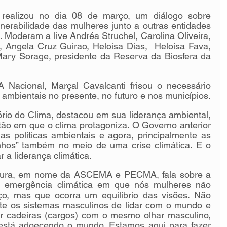
izou no dia 08 de março, um diálogo sobre 
nerabilidade das mulheres junto a outras entidades 
 Moderam a live Andréa Struchel, Carolina Oliveira, 
Angela Cruz Guirao, Heloisa Dias,  Heloísa Fava,  
y Sorage, presidente da Reserva da Biosfera da 
acional, Marçal Cavalcanti frisou o necessário 
ambientais no presente, no futuro e nos municípios.
rio do Clima, destacou em sua liderança ambiental, 
ão em que o clima protagoniza. O Governo anterior 
s políticas ambientais e agora, principalmente as 
hos” também no meio de uma crise climática. E o 
r a liderança climática.
mura, em nome da ASCEMA e PECMA, fala sobre a 
 a emergência climática em que nós mulheres não 
, mas que ocorra um equilíbrio das visões. Não 
nte os sistemas masculinos de lidar com o mundo e 
r cadeiras (cargos) com o mesmo olhar masculino, 
 está adoecendo o mundo. Estamos aqui para fazer 