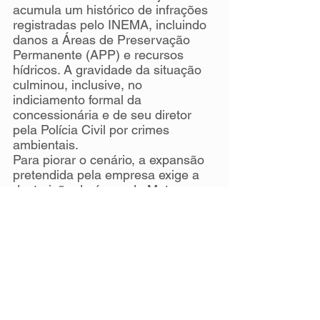
acumula um histórico de infrações 
registradas pelo INEMA, incluindo 
danos a Áreas de Preservação 
Permanente (APP) e recursos 
hídricos. A gravidade da situação 
culminou, inclusive, no 
indiciamento formal da 
concessionária e de seu diretor 
pela Polícia Civil por crimes 
ambientais.
Para piorar o cenário, a expansão 
pretendida pela empresa exige a 
destruição de áreas de Mata 
Atlântica nativa, o que já foi 
expressamente negado pelos 
órgãos fiscalizadores.
"Há um histórico de infrações que 
torna preocupante a ampliação do 
aterro sanitário para a sociedade 
soteropolitana. Todos os impactos 