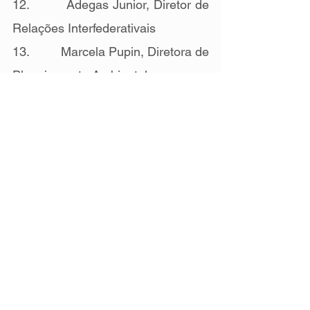
12.         Adegas Junior, Diretor de 
Relações Interfederativais
13.         Marcela Pupin, Diretora de 
Planejamento Ambiental
14.         Gabriel Alcântara, Diretor 
de Bacias Hidrográficas
15.         Joaquim Casemiro, Diretor 
de Bacias Hidrográfica Médio 
Tietê-Sorocaba
16.         Laís Bonafé, Diretora de 
Bacias Hidrográfica Paraíba do Sul
17.         Jean Marcicano, Diretor 
de Comunicação Institucional