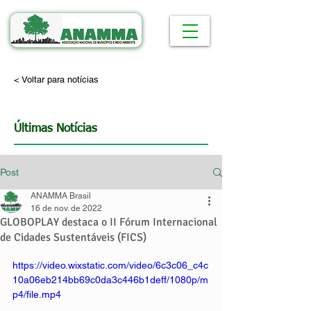
< Voltar para notícias
Últimas Notícias
Post
ANAMMA Brasil
16 de nov. de 2022
GLOBOPLAY destaca o II Fórum Internacional
de Cidades Sustentáveis (FICS)
https://video.wixstatic.com/video/6c3c06_c4c
10a06eb214bb69c0da3c446b1deff/1080p/m
p4/file.mp4