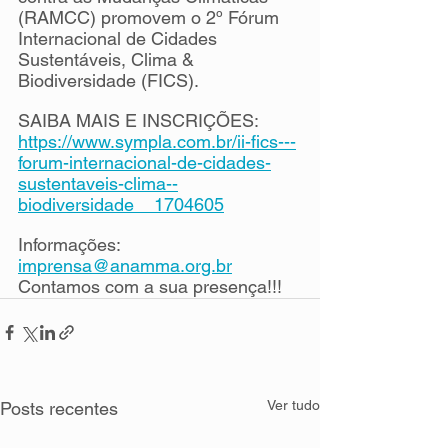
(RAMCC) promovem o 2º Fórum 
Internacional de Cidades 
Sustentáveis, Clima & 
Biodiversidade (FICS).
SAIBA MAIS E INSCRIÇÕES: 
https://www.sympla.com.br/ii-fics---
forum-internacional-de-cidades-
sustentaveis-clima--
biodiversidade__1704605
Informações: 
imprensa@anamma.org.br
Contamos com a sua presença!!!
Ver tudo
Posts recentes