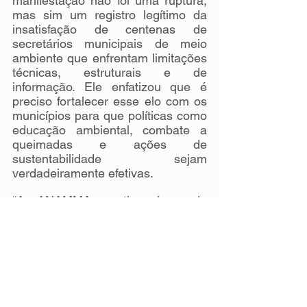
manifestação não foi uma ruptura, 
mas sim um registro legítimo da 
insatisfação de centenas de 
secretários municipais de meio 
ambiente que enfrentam limitações 
técnicas, estruturais e de 
informação. Ele enfatizou que é 
preciso fortalecer esse elo com os 
municípios para que políticas como 
educação ambiental, combate a 
queimadas e ações de 
sustentabilidade sejam 
verdadeiramente efetivas.
“A ANAMMA continuará sendo 
ponte entre os municípios e o 
governo federal, trabalhando com 
paciência, estratégia e 
compromisso para garantir que 
nenhuma gestão local fique para 
trás nesse processo”, concluiu.