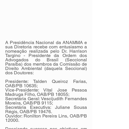
A Presidência Nacional da ANAMMA e 
sua Diretoria recebe com entusiasmo a 
nomeação realizada pelo Dr. Harrison 
Targino - Presidente da Ordem dos 
Advogados do Brasil (Seccional 
Paraíba) dos membros da Comissão de 
Direito Ambiental (daquela Seccional) 
dos Doutores:
Presidente: Talden Queiroz Farias, 
OAB/PB 10635;
Vice-Presidente: Vital Jose Pessoa 
Madruga Filho, OAB/PB 18055;
Secretária Geral: Vescijudith Fernandes 
Moreira, OAB/PB 9115;
Secretária Executiva: Juliane Sousa 
Régis, OAB/PB 19476.
Ouvidor: Ronilton Pereira Lins, OAB/PB 
12000.
Desejando sucesso nos objetivos em 