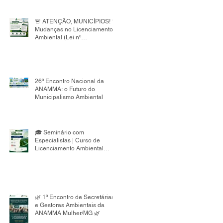
de Embalagens do Nordeste,
voltado à capacitação de
gestores públicos.
🚨 ATENÇÃO, MUNICÍPIOS! 🚨
Mudanças no Licenciamento
Ambiental (Lei nº
15.190/2025)
26º Encontro Nacional da
ANAMMA: o Futuro do
Municipalismo Ambiental
🎓 Seminário com
Especialistas | Curso de
Licenciamento Ambiental
Municipal 8ª Edição
🌿 1º Encontro de Secretárias
e Gestoras Ambientais da
ANAMMA Mulher/MG 🌿