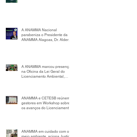
A ANAMMA Nacional
parabeniza o Presidente da
ANAMMA Alagoas, Dr. Alder
Flores, por sua nomeação
como Presidente da Comissão
de Mudanças Climáticas da
OAB Seccional Alagoas.
A ANAMMA marcou presença
na Oficina da Lei Geral do
Licenciamento Ambiental,
realizada no âmbito da
Comissão Tripartite Nacional,
reafirmando seu compromisso
com o fortalecimento da
ANAMMA e CETESB reúnem
gestão ambiental
gestores em Workshop sobre
os avanços do Licenciamento
Ambiental Municipal
ANAMMA em cuidado com o
meio ambiente, aciona Justiça