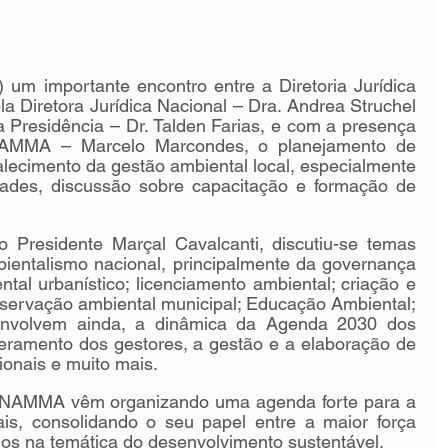
 um importante encontro entre a Diretoria Jurídica 
Diretora Jurídica Nacional – Dra. Andrea Struchel 
a Presidência – Dr. Talden Farias, e com a presença 
ANAMMA – Marcelo Marcondes, o planejamento de 
talecimento da gestão ambiental local, especialmente 
dades, discussão sobre capacitação e formação de 
 Presidente Marçal Cavalcanti, discutiu-se temas 
ientalismo nacional, principalmente da governança 
ntal urbanístico; licenciamento ambiental; criação e 
servação ambiental municipal; Educação Ambiental; 
envolvem ainda, a dinâmica da Agenda 2030 dos 
mento dos gestores, a gestão e a elaboração de 
cionais e muito mais.
NAMMA vêm organizando uma agenda forte para a 
is, consolidando o seu papel entre a maior força 
ios na temática do desenvolvimento sustentável.