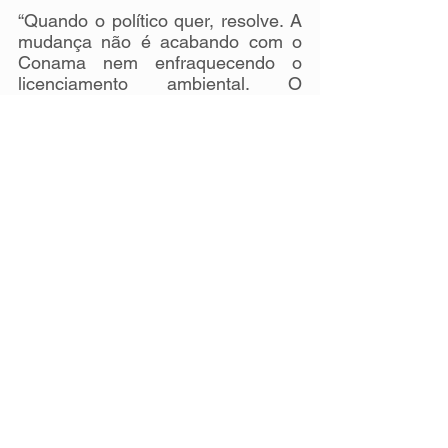
“Quando o político quer, resolve. A 
mudança não é acabando com o 
Conama nem enfraquecendo o 
licenciamento ambiental. O 
problema está na falta de vontade 
e no direcionamento. Nós, nos 
municípios, vivemos diariamente as 
dores e as soluções que a 
sociedade precisa”, destacou.
CONFIRA:
Justica Climatica e o Papel dos Municipios (1)
.pdf
Fazer download de PDF • 1.72MB
Ver tudo