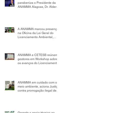
parabeniza o Presidente da
ANAMMA Alagoas, Dr. Alder
Flores, por sua nomeação
como Presidente da Comissão
de Mudanças Climáticas da
OAB Seccional Alagoas.
A ANAMMA marcou presença
na Oficina da Lei Geral do
Licenciamento Ambiental,
realizada no âmbito da
Comissão Tripartite Nacional,
reafirmando seu compromisso
com o fortalecimento da
ANAMMA e CETESB reúnem
gestão ambiental
gestores em Workshop sobre
os avanços do Licenciamento
Ambiental Municipal
ANAMMA em cuidado com o
meio ambiente, aciona Justiça
contra prorrogação ilegal de
contrato de aterro sanitário em
Salvador; impacto pode
chegar a R$ 498 milhões
Garanta o apoio técnico ao