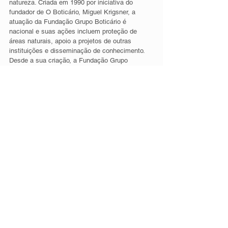
natureza. Criada em 1990 por iniciativa do 
fundador de O Boticário, Miguel Krigsner, a 
atuação da Fundação Grupo Boticário é 
nacional e suas ações incluem proteção de 
áreas naturais, apoio a projetos de outras 
instituições e disseminação de conhecimento. 
Desde a sua criação, a Fundação Grupo 
Boticário já apoiou mais de 1.493 projetos de 
493 instituições em todo o Brasil. A instituição 
mantém duas reservas naturais, a Reserva 
Natural Salto Morato, na Mata Atlântica; e a 
Reserva Natural Serra do Tombador, no Cerrado, 
os dois biomas mais ameaçados do país.  Outra 
iniciativa é um projeto pioneiro de pagamento 
por serviços ambientais em regiões de 
manancial, o Oásis. Na internet:
www.fundacaogrupoboticario.org.br,
www.twitter.com/fund_boticario
 e 
www.facebook.com/fundacaogrupoboticario.