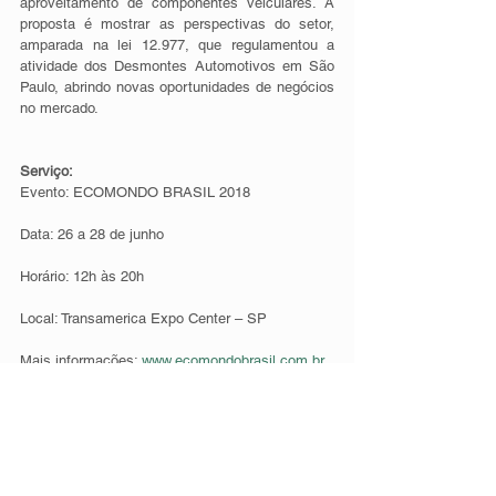
aproveitamento de componentes veiculares. A 
proposta é mostrar as perspectivas do setor, 
amparada na lei 12.977, que regulamentou a 
atividade dos Desmontes Automotivos em São 
Paulo, abrindo novas oportunidades de negócios 
no mercado. 
Serviço:
Evento: ECOMONDO BRASIL 2018
Data: 26 a 28 de junho
Horário: 12h às 20h
Local: Transamerica Expo Center – SP
Mais informações: 
www.ecomondobrasil.com.br
Informações para imprensa:
Sofia Jucon
Tel. (11) 5095-0071