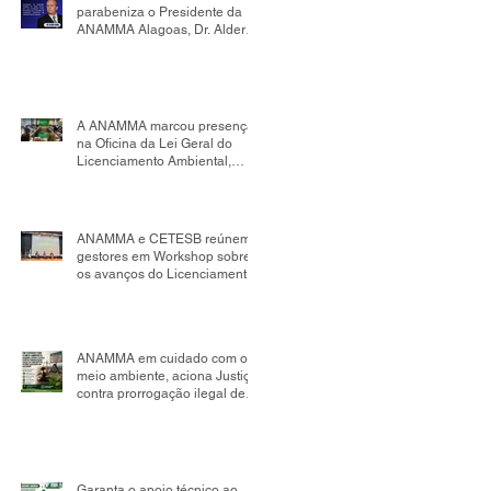
parabeniza o Presidente da
ANAMMA Alagoas, Dr. Alder
Flores, por sua nomeação
como Presidente da Comissão
de Mudanças Climáticas da
OAB Seccional Alagoas.
A ANAMMA marcou presença
na Oficina da Lei Geral do
Licenciamento Ambiental,
realizada no âmbito da
Comissão Tripartite Nacional,
reafirmando seu compromisso
com o fortalecimento da
ANAMMA e CETESB reúnem
gestão ambiental
gestores em Workshop sobre
os avanços do Licenciamento
Ambiental Municipal
ANAMMA em cuidado com o
meio ambiente, aciona Justiça
contra prorrogação ilegal de
contrato de aterro sanitário em
Salvador; impacto pode
chegar a R$ 498 milhões
Garanta o apoio técnico ao