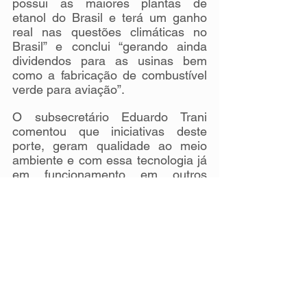
possui as maiores plantas de 
etanol do Brasil e terá um ganho 
real nas questões climáticas no 
Brasil” e conclui “gerando ainda 
dividendos para as usinas bem 
como a fabricação de combustível 
verde para aviação”.
O subsecretário Eduardo Trani 
comentou que iniciativas deste 
porte, geram qualidade ao meio 
ambiente e com essa tecnologia já 
em funcionamento em outros 
países, a atuação de São Paulo 
como precursor, servirá como 
modal destas instalações no Brasil 
para os demais estados.
imprensa@anamma.org.br