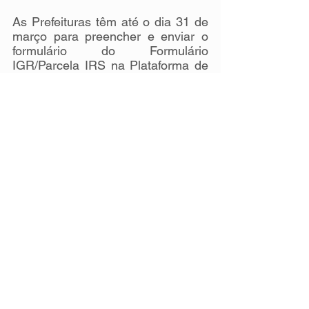
As Prefeituras têm até o dia 31 de 
março para preencher e enviar o 
formulário do Formulário 
IGR/Parcela IRS na Plataforma de 
Gestão de Resíduos Sólidos para o 
ano de 2023 (ano base 2022).
Acesse a Plataforma:
https://bit.ly/PlataformaGestãoResí
duos
, preencha e envie o 
formulário.
Ressalta-se que somente a partir 
do envio do formulário será 
possível calcular o IRS, fração do 
ICMS Ambiental.