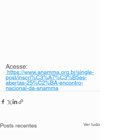
Acesse:
https://www.anamma.org.br/single-
post/inscri%C3%A7%C3%B5es-
abertas-25%C2%BA-encontro-
nacional-da-anamma
Ver tudo
Posts recentes