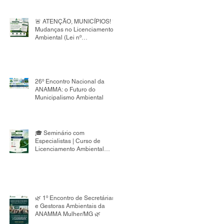
de Embalagens do Nordeste,
voltado à capacitação de
gestores públicos.
🚨 ATENÇÃO, MUNICÍPIOS! 🚨
Mudanças no Licenciamento
Ambiental (Lei nº
15.190/2025)
26º Encontro Nacional da
ANAMMA: o Futuro do
Municipalismo Ambiental
🎓 Seminário com
Especialistas | Curso de
Licenciamento Ambiental
Municipal 8ª Edição
🌿 1º Encontro de Secretárias
e Gestoras Ambientais da
ANAMMA Mulher/MG 🌿