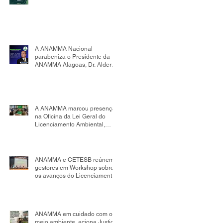
A ANAMMA Nacional
parabeniza o Presidente da
ANAMMA Alagoas, Dr. Alder
Flores, por sua nomeação
como Presidente da Comissão
de Mudanças Climáticas da
OAB Seccional Alagoas.
A ANAMMA marcou presença
na Oficina da Lei Geral do
Licenciamento Ambiental,
realizada no âmbito da
Comissão Tripartite Nacional,
reafirmando seu compromisso
com o fortalecimento da
ANAMMA e CETESB reúnem
gestão ambiental
gestores em Workshop sobre
os avanços do Licenciamento
Ambiental Municipal
ANAMMA em cuidado com o
meio ambiente, aciona Justiça