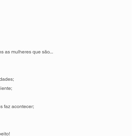
as mulheres que são...
idades;
iente;
s faz acontecer;
eito!