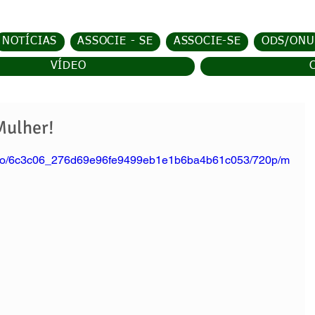
NOTÍCIAS
ASSOCIE - SE
ASSOCIE-SE
ODS/ONU
VÍDEO
Mulher!
/video/6c3c06_276d69e96fe9499eb1e1b6ba4b61c053/720p/m