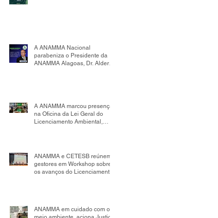
A ANAMMA Nacional
parabeniza o Presidente da
ANAMMA Alagoas, Dr. Alder
Flores, por sua nomeação
como Presidente da Comissão
de Mudanças Climáticas da
OAB Seccional Alagoas.
A ANAMMA marcou presença
na Oficina da Lei Geral do
Licenciamento Ambiental,
realizada no âmbito da
Comissão Tripartite Nacional,
reafirmando seu compromisso
com o fortalecimento da
ANAMMA e CETESB reúnem
gestão ambiental
gestores em Workshop sobre
os avanços do Licenciamento
Ambiental Municipal
ANAMMA em cuidado com o
meio ambiente, aciona Justiça