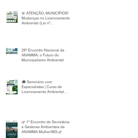
de Embalagens do Nordeste,
voltado à capacitação de
gestores públicos.
🚨 ATENÇÃO, MUNICÍPIOS! 🚨
Mudanças no Licenciamento
Ambiental (Lei nº
15.190/2025)
26º Encontro Nacional da
ANAMMA: o Futuro do
Municipalismo Ambiental
🎓 Seminário com
Especialistas | Curso de
Licenciamento Ambiental
Municipal 8ª Edição
🌿 1º Encontro de Secretárias
e Gestoras Ambientais da
ANAMMA Mulher/MG 🌿