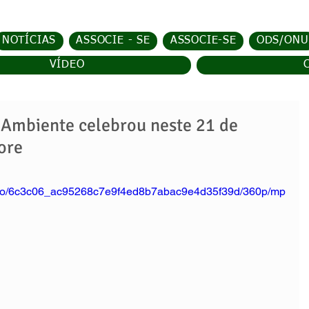
NOTÍCIAS
ASSOCIE - SE
ASSOCIE-SE
ODS/ONU
VÍDEO
 Ambiente celebrou neste 21 de
ore
/video/6c3c06_ac95268c7e9f4ed8b7abac9e4d35f39d/360p/mp