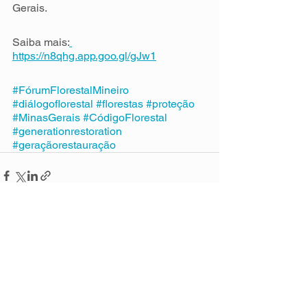
Gerais.
Saiba mais:
https://n8qhg.app.goo.gl/gJw1
#FórumFlorestalMineiro
#diálogoflorestal
#florestas
#proteção
#MinasGerais
#CódigoFlorestal
#generationrestoration
#geraçãorestauração
Ver tudo
Posts recentes