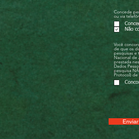
Concede perm
ou via telef
Conce
Não c
Você concord
de que os da
pesquisas e
Nacional de 
prestada nes
Dados Pessoa
pesquisa NÃO
Protocol) de
Conco
Enviar