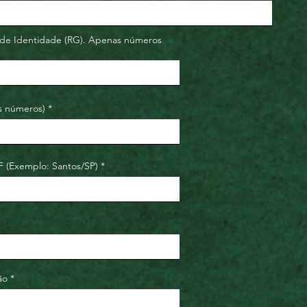
e Identidade (RG). Apenas números
s números)
F (Exemplo: Santos/SP)
ão