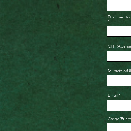
Documento d
*
CPF (Apena
Munícipio/U
Email
Cargo/Funç