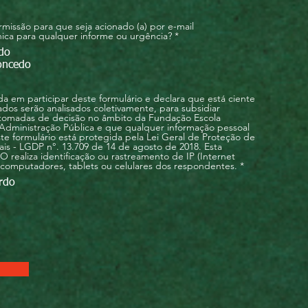
issão para que seja acionado (a) por e-mail
O
ônica para qualquer informe ou urgência?
*
b
do
r
i
oncedo
g
a
t
a em participar deste formulário e declara que está ciente
ó
dos serão analisados coletivamente, para subsidiar
r
 tomadas de decisão no âmbito da Fundação Escola
i
Administração Pública e que qualquer informação pessoal
o
te formulário está protegida pela Lei Geral de Proteção de
is - LGDP n°. 13.709 de 14 de agosto de 2018. Esta
 realiza identificação ou rastreamento de IP (Internet
O
 computadores, tablets ou celulares dos respondentes.
*
b
rdo
r
i
g
a
t
ó
r
i
o