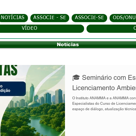
NOTÍCIAS
ASSOCIE - SE
ASSOCIE-SE
ODS/ONU
VÍDEO
Notícias
🎓 Seminário com Esp
Licenciamento Ambien
O Instituto ANAMMA e a ANAMMA convida você para o Seminário com
Especialistas do Curso de Licenciame
espaço de diálogo, atualização técnic
mais relevantes instrumentos da gestão
licenciamento ambiental é um procedim
Poder Executivo, destinado a assegur
econômicas sejam compatíveis c