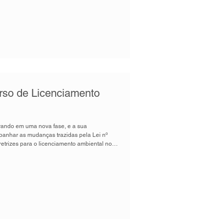
rso de Licenciamento
trando em uma nova fase, e a sua
anhar as mudanças trazidas pela Lei nº
etrizes para o licenciamento ambiental no
o Instituto ANAMMA promovem a 8ª edição
o Ambiental Municipal, oferecendo uma
da aos novos desafios da gestão pública