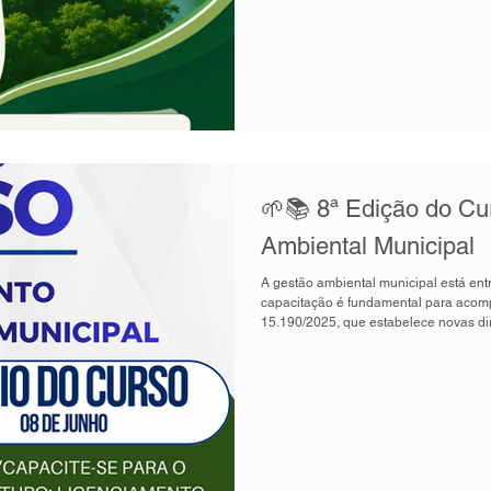
🌱📚 8ª Edição do Cu
Ambiental Municipal
A gestão ambiental municipal está en
capacitação é fundamental para acomp
15.190/2025, que estabelece novas dir
Brasil. Pensando nisso, a ANAMMA e 
do tradicional Curso de Licenciament
formação atualizada, prática e alinha
ambiental. ✅ Atualização sobre