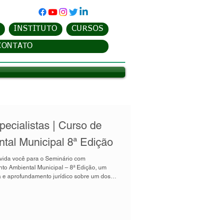
INSTITUTO
CURSOS
CONTATO
ecialistas | Curso de
tal Municipal 8ª Edição
nto Ambiental Municipal – 8ª Edição, um
a e aprofundamento jurídico sobre um dos
 ambiental pública brasileira. O
ento administrativo técnico, exercido pelo
ar que obras, empreendimentos e atividades