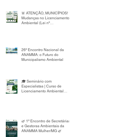
de Embalagens do Nordeste,
voltado à capacitação de
gestores públicos.
🚨 ATENÇÃO, MUNICÍPIOS! 🚨
Mudanças no Licenciamento
Ambiental (Lei nº
15.190/2025)
26º Encontro Nacional da
ANAMMA: o Futuro do
Municipalismo Ambiental
🎓 Seminário com
Especialistas | Curso de
Licenciamento Ambiental
Municipal 8ª Edição
🌿 1º Encontro de Secretárias
e Gestoras Ambientais da
ANAMMA Mulher/MG 🌿