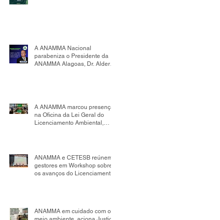
A ANAMMA Nacional
parabeniza o Presidente da
ANAMMA Alagoas, Dr. Alder
Flores, por sua nomeação
como Presidente da Comissão
de Mudanças Climáticas da
OAB Seccional Alagoas.
A ANAMMA marcou presença
na Oficina da Lei Geral do
Licenciamento Ambiental,
realizada no âmbito da
Comissão Tripartite Nacional,
reafirmando seu compromisso
com o fortalecimento da
ANAMMA e CETESB reúnem
gestão ambiental
gestores em Workshop sobre
os avanços do Licenciamento
Ambiental Municipal
ANAMMA em cuidado com o
meio ambiente, aciona Justiça