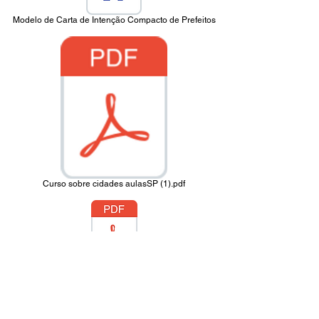
Modelo de Carta de Intenção Compacto de Prefeitos
Curso sobre cidades aulasSP (1).pdf
io_185_-2017_Convocação_para_Eleição_da_ANAMMA_AL.pdf