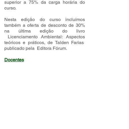
superior a 75% da carga horária do
curso.
Nesta edição do curso incluímos
também a oferta de desconto de 30%
na última edição do livro
Licenciamento Ambiental: Aspectos
teóricos e práticos, de Talden Farias
publicado pela Editora Fórum.
Docentes
Especialistas com atuação na área de
licenciamento ambiental municipal
Valores
Inscrição individual de R$ 1.200,00
(para associados da ANAMMA), R$
1.000,00 (para associadas da
ANAMMA) e R$ 2.2000,00 (para não
associados da ANAMMA).
Nesta edição do curso também