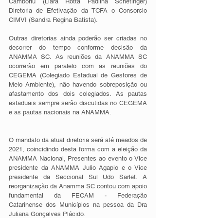
Camboriú (Liara Rotta Padilha Schetinger) 
Diretoria de Efetivação da TCFA o Consorcio 
CIMVI (Sandra Regina Batista).
Outras diretorias ainda poderão ser criadas no 
decorrer do tempo conforme decisão da 
ANAMMA SC. As reuniões da ANAMMA SC 
ocorrerão em paralelo com as reuniões do 
CEGEMA (Colegiado Estadual de Gestores de 
Meio Ambiente), não havendo sobreposição ou 
afastamento dos dois colegiados. As pautas 
estaduais sempre serão discutidas no CEGEMA 
e as pautas nacionais na ANAMMA.
O mandato da atual diretoria será até meados de 
2021, coincidindo desta forma com a eleição da 
ANAMMA Nacional, Presentes ao evento o Vice 
presidente da ANAMMA Julio Agapio e o Vice 
presidente da Seccional Sul Udo Sarlet. A 
reorganização da Anamma SC contou com apoio 
fundamental da FECAM - Federação 
Catarinense dos Municípios na pessoa da Dra 
Juliana Gonçalves Plácido.