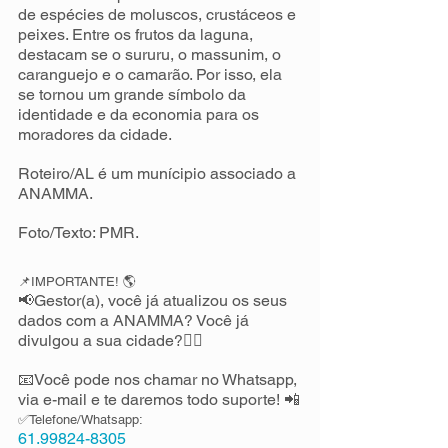
de espécies de moluscos, crustáceos e 
peixes. Entre os frutos da laguna, 
destacam se o sururu, o massunim, o 
caranguejo e o camarão. Por isso, ela 
se tornou um grande símbolo da 
identidade e da economia para os 
moradores da cidade.
Roteiro/AL é um munícipio associado a 
ANAMMA.
Foto/Texto: PMR.
📌IMPORTANTE! 🌎
📢Gestor(a), você já atualizou os seus 
dados com a ANAMMA? Você já 
divulgou a sua cidade?✍🏻 
📧Você pode nos chamar no Whatsapp, 
via e-mail e te daremos todo suporte! 📲
✅Telefone/Whatsapp:
61.99824-8305