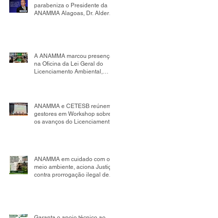
parabeniza o Presidente da
ANAMMA Alagoas, Dr. Alder
Flores, por sua nomeação
como Presidente da Comissão
de Mudanças Climáticas da
OAB Seccional Alagoas.
A ANAMMA marcou presença
na Oficina da Lei Geral do
Licenciamento Ambiental,
realizada no âmbito da
Comissão Tripartite Nacional,
reafirmando seu compromisso
com o fortalecimento da
ANAMMA e CETESB reúnem
gestão ambiental
gestores em Workshop sobre
os avanços do Licenciamento
Ambiental Municipal
ANAMMA em cuidado com o
meio ambiente, aciona Justiça
contra prorrogação ilegal de
contrato de aterro sanitário em
Salvador; impacto pode
chegar a R$ 498 milhões
Garanta o apoio técnico ao