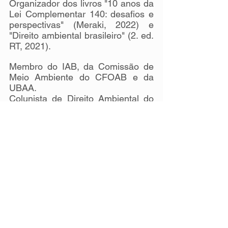
Organizador dos livros "10 anos da 
Lei Complementar 140: desafios e 
perspectivas" (Meraki, 2022) e 
"Direito ambiental brasileiro" (2. ed. 
RT, 2021).
Membro do IAB, da Comissão de 
Meio Ambiente do CFOAB e da 
UBAA. 
Colunista de Direito Ambiental do 
Conjur. Possuindo 23 anos de 
atuação na área de direito 
ambiental.
Por Marcelo Marcondes, MTB 64747/SP.
Ver tudo
Posts recentes