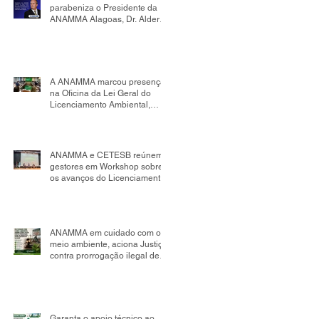
parabeniza o Presidente da
ANAMMA Alagoas, Dr. Alder
Flores, por sua nomeação
como Presidente da Comissão
de Mudanças Climáticas da
OAB Seccional Alagoas.
A ANAMMA marcou presença
na Oficina da Lei Geral do
Licenciamento Ambiental,
realizada no âmbito da
Comissão Tripartite Nacional,
reafirmando seu compromisso
com o fortalecimento da
ANAMMA e CETESB reúnem
gestão ambiental
gestores em Workshop sobre
os avanços do Licenciamento
Ambiental Municipal
ANAMMA em cuidado com o
meio ambiente, aciona Justiça
contra prorrogação ilegal de
contrato de aterro sanitário em
Salvador; impacto pode
chegar a R$ 498 milhões
Garanta o apoio técnico ao